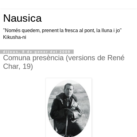
Nausica
"Només quedem, prenent la fresca al pont, la lluna i jo"
Kikusha-ni
dijous, 8 de gener del 2009
Comuna presència (versions de René
Char, 19)