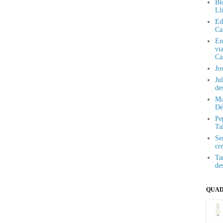
Bl
Lli
Ed
Ca
En
via
Ca
Jo
Jul
de
Ma
Dè
Pe
Ta
Se
cr
Ta
de
QUAD