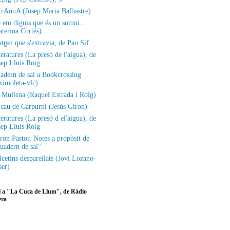
etrAnuA (Josep Maria Balbastre)
 em diguis que és un somni...
aterina Cortés)
atger que s'extravia, de Pau Sif
eratures (La presó de l'aigua), de
sep Lluis Roig
adern de sal a Bookcrossing
ximoleta-vlc)
 Mullena (Raquel Estrada i Roig)
 cau de Carpurni (Jesús Giron)
eratures (La presó d el'aigua), de
sep Lluís Roig
ron Pastor, Notes a propòsit de
uadern de sal"
lcetins desparellats (Jovi Lozano-
ser)
l a "La Cuca de Llum", de Ràdio
era