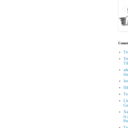
Coment
Tr
Te
Ti
ade
lit
Jo
Il
Tr
Ll
Gu
Xa
la
Pe
Tr