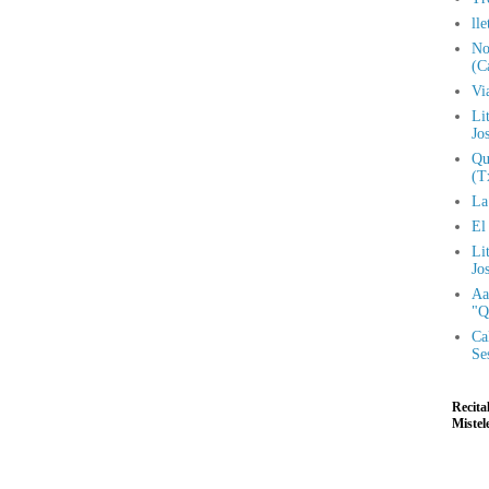
ll
No
(C
Vi
Lit
Jo
Qu
(T
La
El
Lit
Jo
Aa
"Q
Ca
Se
Recita
Mistel