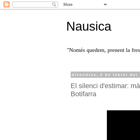
Nausica
"Només quedem, prenent la fresc
divendres, 6 de febrer del
El silenci d'estimar: 
Botifarra