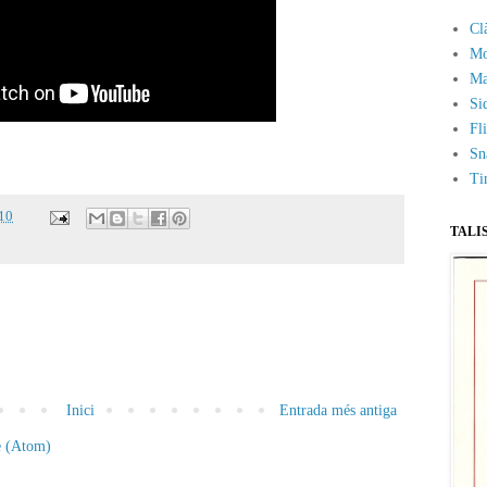
Cl
Mo
Ma
Si
Fl
Sn
Ti
10
TALI
Inici
Entrada més antiga
e (Atom)