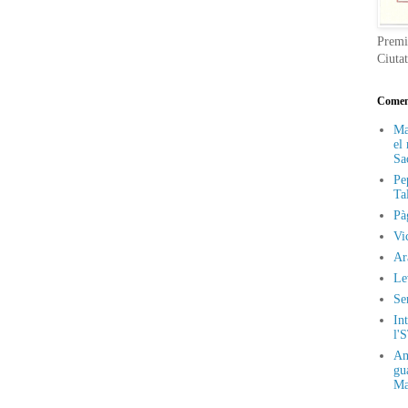
Premi
Ciuta
Coment
Ma
el
Sa
Pe
Ta
Pà
Vi
Ar
Le
Se
Int
l'
Am
gu
Ma