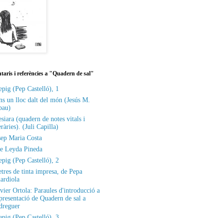
aris i referències a "Quadern de sal"
epig (Pep Castelló), 1
ns un lloc dalt del món (Jesús M.
bau)
siara (quadern de notes vitals i
eràries). (Juli Capilla)
sep Maria Costa
de Leyda Pineda
epig (Pep Castelló), 2
etres de tinta impresa, de Pepa
ardiola
vier Ortola: Paraules d'introducció a
 presentació de Quadern de sal a
dreguer
epig (Pep Castelló), 3