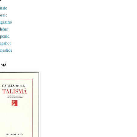
àssic
saic
gazine
debar
ipcard
apshot
meslide
SMÀ