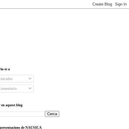
iu-te a
ntrades
omentaris
 en aquest blog
s presentacions de NAUSICA