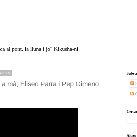
a al pont, la lluna i jo" Kikusha-ni
 2015
Subscr
mà a mà, Eliseo Parra i Pep Gimeno
E
C
Cercar
Altre