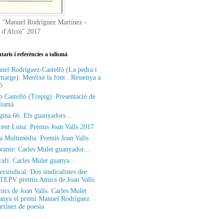
 "Manuel Rodríguez Martínez -
t d'Alcoi" 2017
aris i referències a talismà
nel Rodríguez-Castelló (La pedra i
 marge): Meréixe la font . Ressenya a
ó
p Castelló (Trepig): Presentació de
lismà
gina 66: Els guanyadors...
cent Luna: Premis Joan Valls 2017
a Multimèdia: Premis Joan Valls
vante: Carles Mulet guanyador...
rafí. Carles Mulet guanya...
ersindical: Dos sindicalistes dee
STEPV premis Amics de Joan Valls
ics de Joan Valls. Carles Mulet
anya el premi Manuel Rodríguez
rtínez de poesia