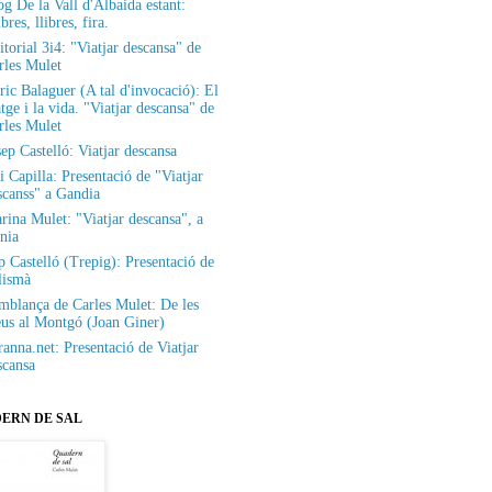
og De la Vall d'Albaida estant:
bres, llibres, fira.
itorial 3i4: "Viatjar descansa" de
rles Mulet
ric Balaguer (A tal d'invocació): El
tge i la vida. "Viatjar descansa" de
rles Mulet
sep Castelló: Viatjar descansa
i Capilla: Presentació de "Viatjar
scanss" a Gandia
rina Mulet: "Viatjar descansa", a
nia
p Castelló (Trepig): Presentació de
lismà
mblança de Carles Mulet: De les
eus al Montgó (Joan Giner)
ranna.net: Presentació de Viatjar
scansa
ERN DE SAL